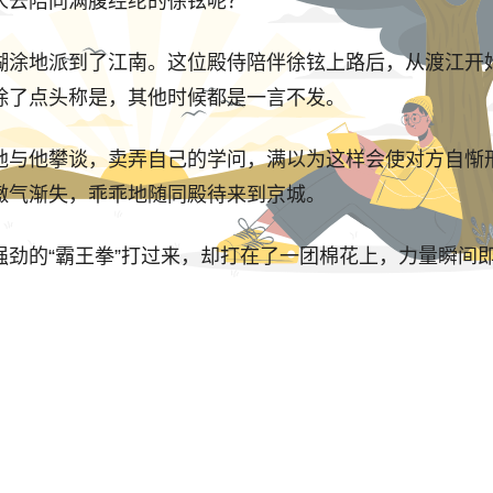
人去陪同满腹经纶的徐铉呢？
糊涂地派到了江南。这位殿侍陪伴徐铉上路后，从渡江开
除了点头称是，其他时候都是一言不发。
地与他攀谈，卖弄自己的学问，满以为这样会使对方自惭
傲气渐失，乖乖地随同殿待来到京城。
劲的“霸王拳”打过来，却打在了一团棉花上，力量瞬间