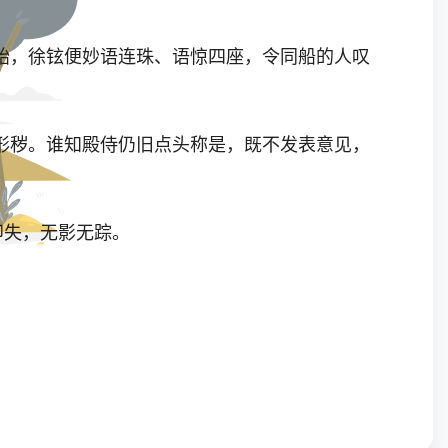
始，徐铉便妙语连珠、语惊四座，令同船的人叹
形秽。谁知殿侍仍旧点头称是，既不发表意见，
即失，无影无踪。