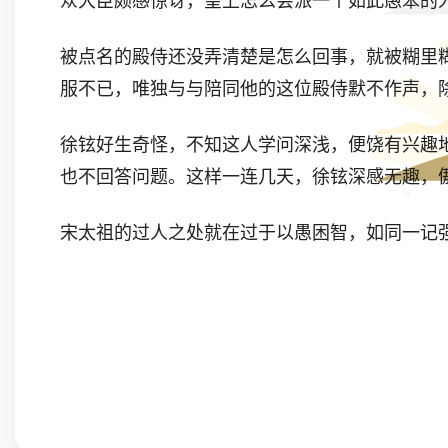
众大臣颇感惊讶，皇上怎么会派一个如此愚笨的
被点名的殿侍还没弄清楚是怎么回事，就被糊里
服不已，唯独与与陪同他的这位殿侍默不作声，
徐铉好生奇怪，不知这人学问深浅，便饶有兴趣
也不回答问题。这样一连几天，徐铉深感无趣，
宋太祖的过人之处就在过于以愚困智，如同一记强