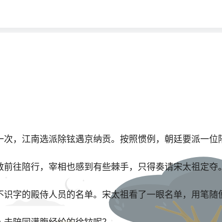
一次，江南选派除铉遇京纳贡。按照惯例，朝廷要派一位
敢前往陪行，宰相也感到有些棘手，只得奏请宋太祖定夺
识字的殿侍人员的名单。宋太祖看了一眼名单，用笔随便