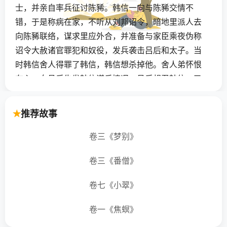
士，并亲自率兵征讨陈豨。韩信一向与陈豨交情不
错，于是称病在家，不听从刘邦诏令，暗地里派人去
向陈豨联络，谋求里应外合，并准备与家臣乘夜伪称
诏令大赦诸官罪犯和奴役，发兵袭击吕后和太子。当
时韩信舍人得罪了韩信，韩信想杀掉他。舍人弟怀恨
在心，向吕后告发韩信谋反情况。吕后想召韩信，又
担心他的党羽作乱，便与丞相萧何商讨计策，将韩信
抓了起来并斩杀于长乐宫钟室，还灭其三族。韩信最
推荐故事
初是被萧何推荐给刘邦的，现又是萧何将其骗入宫
的，真是“成也萧何，败也萧何”。
卷三《梦别》
卷三《番僧》
卷七《小翠》
卷一《焦螟》