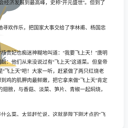
经济发展到最高峰，史称“开元盛世”。但到了
寻欢作乐，把国家大事交给了李林甫、杨国忠
杨贵妃也痴迷神糊地叫道：“我要飞上天！”唐明
觑：他们从来没说过有“飞上天”这道菜。但皇帝
“飞上天”吧！大家一听，赶紧做了两只红烧老
到鸡的肌胛肉最鲜嫩，把它拿来做“飞上天”肯定
的翅膀，与香菇、淡菜、笋片、青椒一起焖烧，
什么菜。太监赶忙说，这就是陛下刚才点的“飞
说：“此菜色艳、肉嫩、味香，都与我贵妃相似，