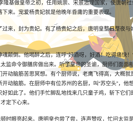
李隆基做皇帝之初，任用姚崇、宋景治理国家，使唐朝社会
落下来。宠爱杨贵妃就是他晚年昏庸的重要表现。
过来，封为贵妃。有了杨贵妃之后，唐明皇整日整夜与她
颠倒。他喝醉之后，连呼“好酒呀，好酒！吃得痛快！”
让太监命令御膳房做出来。听了皇帝的圣谕，厨师们面面相
们开动脑筋苦思冥想。有个厨师说，老鹰飞得高，大概就是
开动脑筋。在厨师中有位苏州的名厨，叫“苏空头”，他想
只好如此了。他们手忙脚乱地找来几只童子鸡，斩下它们
，才定下心来。
顿时眼亮起来。唐明皇也尝了尝，连声赞叹，忙问太监是
不免尴尬。这时，正津津有味地在品尝“飞上天”的杨贵妃