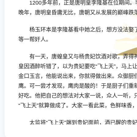
1200多年前，正是唐明皇李隆基在位期间。
晚年，唐明皇昏庸无比，唐朝又从发展的巅峰跌
杨玉环本是李隆基看中她之后，想方没法娶了
等一帮奸人。
有一天，唐蝗皇又与杨贵妃饮酒对歌，弄得神魂
皇因酒醉听错了，以为贵妃要吃“飞上天”，马上
金口玉言，他能说出来，你就得做出来。众御厨
鹰。可一尝才发现，鹰肉是酸的！于是厨子们重新
好吃。他把自己的想法对大家一说，众人一听，
“飞上天”就算做成了。大家一看此菜，色鲜味香
太监将“飞上天”端到贵妃面前，酒已醒的贵妃
上天”呀。唐明皇此时才想起酒醉时下过的圣旨，