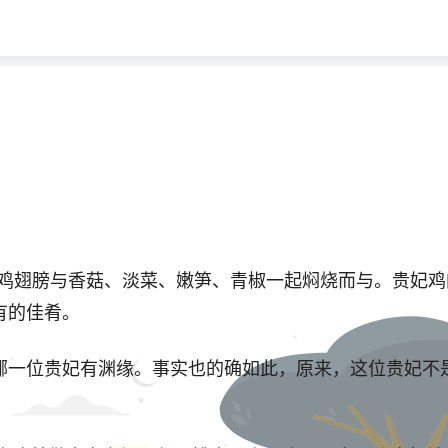
子鸡翅膀与香菇、淡菜、嫩笋、青椒一起焖烧而与。贵妃
有的佳肴。
位贵妃有渊缘。事实也的确如此，原来，这位贵妃不是