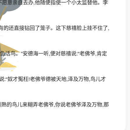
愿意亲自去办,他随便指使一个小太监替他。李
有的还直接钻回了笼子。这下慈禧脸上挂不住了,
活鸟。”安德海一听,便对慈禧说:“老佛爷,肯定
奴才冤枉!老佛爷德被天地,泽及万物,鸟儿才
熟的鸟儿来糊弄老佛爷,你说老佛爷泽及万物,那