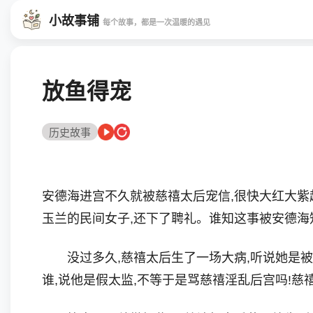
小故事铺
每个故事，都是一次温暖的遇见
放鱼得宠
历史故事
安德海进宫不久就被慈禧太后宠信,很快大红大紫
玉兰的民间女子,还下了聘礼。谁知这事被安德海
没过多久,慈禧太后生了一场大病,听说她是被气
谁,说他是假太监,不等于是骂慈禧淫乱后宫吗!慈