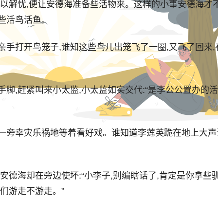
以解忧,便让安德海准备些活物来。这样的小事安德海才不
些活鸟活鱼。
打开鸟笼子,谁知这些鸟儿出笼飞了一圈,又飞了回来,
赶紧叫来小太监,小太监如实交代:“是李公公置办的活鱼
幸灾乐祸地等着看好戏。谁知道李莲英跪在地上大声说:“
德海却在旁边使坏:“小李子,别编瞎话了,肯定是你拿些驯
们游走不游走。”