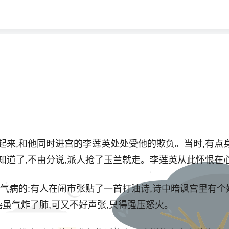
起来,和他同时进宫的李莲英处处受他的欺负。当时,有点
知道了,不由分说,派人抢了玉兰就走。李莲英从此怀恨在
病的:有人在闹市张贴了一首打油诗,诗中暗讽宫里有个
禧虽气炸了肺,可又不好声张,只得强压怒火。