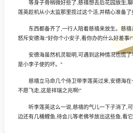
等身子骨稍微好些了,慈禧想去后花园放生,聊
莲英趁机从小太监那里揽过这个活,并精心准备了
东西都备齐了,一行人陪着慈禧来放生。慈禧亲手
怒斥安德海:“好你个小安子,看你办的什么好差事!”
安德海虽然机灵聪明,可遇到这种情况也慌了手脚,
是小李子使的坏。”
慈禧立马命几个侍卫带李莲英过来,安德海在一旁
不愿飞走,这是祥瑞之兆啊!”
听李莲英这么一说,慈禧的气儿一下子消了,可安
边还有几桶鲤鱼,待会儿等老佛爷放出这些鱼,看它