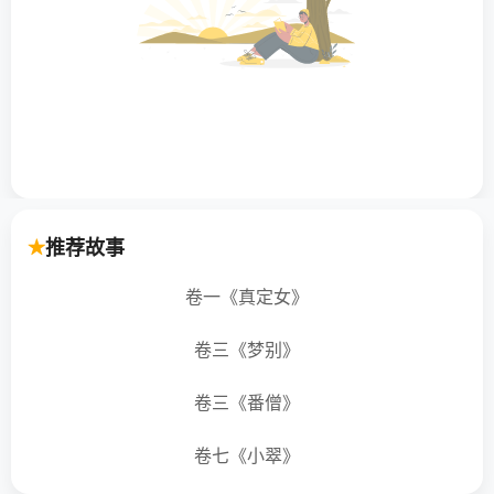
推荐故事
卷一《真定女》
卷三《梦别》
卷三《番僧》
卷七《小翠》