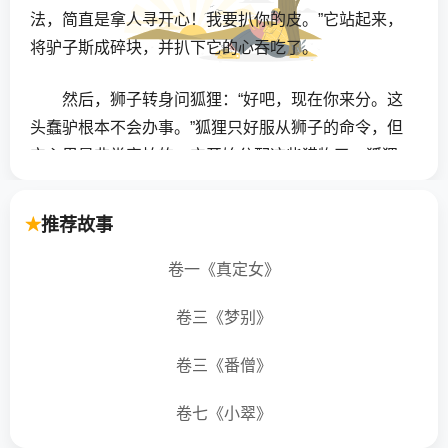
法，简直是拿人寻开心！我要扒你的皮。”它站起来，
将驴子斯成碎块，并扒下它的心吞吃了。
然后，狮子转身问狐狸：“好吧，现在你来分。这
头蠢驴根本不会办事。”狐狸只好服从狮子的命令，但
它心里是非常害怕的。它开始分配这些猎物了。狐狸
几乎把所有的东西部给了狮子，自己只留下少得可怜
的一小块。此时，狮子才满意地说：
推荐故事
“你确实是一个聪明人。不过，请告诉我，你是从
卷一《真定女》
谁那儿学到这么多的聪明才智的？”
卷三《梦别》
狐狸指着驴子的尸体说：“是它的死使我变得聪明
卷三《番僧》
起来，使我懂得，应该怎样同狮子一起分东西。”
卷七《小翠》
看到亲友遭难,常能引以为戒；谁已牢记在心，暂