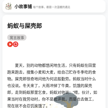
小故事铺
每个故事，都是一次温暖的遇见
蚂蚁与屎壳郎
寓言故事
夏天，别的动物都悠闲地生活，只有蚂蚁在田里
跑来跑去，搜集小麦和大麦，给自己贮存冬季吃的食
物。屎壳郎惊奇地问他为何这般勤劳。蚂蚁当时什么
也没说。冬天来了，大雨冲掉了牛粪，饥饿的屎壳
郎，走到蚂蚁那里乞食，蚂蚁对他说：“喂，伙计，如
果当时在我劳动时，你不是批评我，而是也去做工，
现在就不会忍饥挨饿了。”