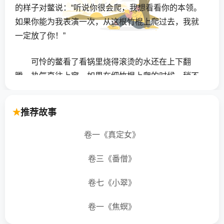
的样子对鳖说：“听说你很会爬，我想看看你的本领。
如果你能为我表演一次，从这根竹棍上爬过去，我就
一定放了你！”
可怜的鳖看了看锅里烧得滚烫的水还在上下翻
腾，热气直往上窜，如果在细竹棍上爬的时候，稍不
小心，就会掉进锅里没命了。它想，这明明是主人故
意设圈套要谋杀自己，但可怜的鳖依然存一线求生的
推荐故事
希望，它想，只要自己万分小心，说不定还真能爬过
***里逃生哩。于是，鳖答应从开水锅上爬过去。
卷一《真定女》
鳖鼓起了平生所有的勇气，集中了它有生以来的
卷三《番僧》
全部精力，小心翼翼、战战兢兢地从细竹棍的这一端
卷七《小翠》
爬过去，反正大不了就是一死。鳖咬紧牙关，一步步
地爬，没想到，竟然真的爬过去了。当它爬到锅的那
卷一《焦螟》
一边时，它几乎都要晕过去了，趴在地上再也动弹不