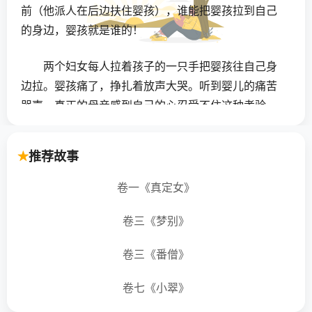
前（他派人在后边扶住婴孩），谁能把婴孩拉到自己
的身边，婴孩就是谁的！
两个妇女每人拉着孩子的一只手把婴孩往自己身
边拉。婴孩痛了，挣扎着放声大哭。听到婴儿的痛苦
哭声，真正的母亲感到自己的心忍受不住这种考验，
她没有力气了，放了手。孩子理所当然地留在另一个
女人手里，孩子的哭叫声丝毫不能感动她，她刚才是
推荐故事
狠命地用足力气要从自己对手的手中把孩子夺过来。
卷一《真定女》
夺得孩子的女人一脸得意之色。
卷三《梦别》
“那个输了的女人赢了，婴孩是她的！”这时法官宣
卷三《番僧》
布了判决，并解释说：“显然不忍心从另一个女人手里
用力拉走孩子的女人是真正的母亲——对婴孩的爱怜
卷七《小翠》
使她放开了孩子，使孩子不受损伤。”