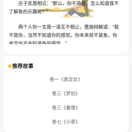
庄子反唇相讥：“那么，你不是我，怎么知道我不
了解鱼的乐趣呢？”
两个人你一言我一语互不相让，惠施辩解道：“我
不是你，当然不知道你的感觉。你本来就不是鱼，你
肯定也不会知道鱼的感觉。”
庄子到底是做学问的人，十分善于总结问题的症
推荐故事
结。他认为两人争论的焦点是，你问我怎么知道鱼儿
的快乐，这是你承认我了解鱼的乐趣以后才会提出的
卷一《真定女》
问题。于是他告诉惠施：
卷三《梦别》
“那是因为我在桥上的心情很高兴，所以我就认为
鱼儿在水中也是很快乐的。”
卷三《番僧》
卷七《小翠》
这篇寓言是中国古代一场著名的辩论，带有浓厚
的哲学意味。