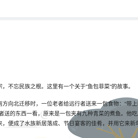
不忘民族之根。这里有一个关于"鱼包菲菜"的故事。
向北迁移时，一位老者给远行者送来一包食物："带上
老者送的东西一看，原来是一包夹有九种青菜的煮鱼。他
来，便成了水族新居落成、节日宴客的佳肴，并用它来新