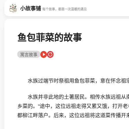
小故事铺
每个故事，都是一次温暖的遇见
鱼包菲菜的故事
寓言故事
水族过端节时祭祖用鱼包菲菜，意在怀念祖宗，
水族并非此地的土著居民。相传水族远祖从南方
乡菜的。"途中，这位远祖走得又累又饿，打开
都柳江畔落户。后来，这位远祖将这道菜传播开