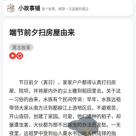
小故事铺
每个故事，都是一次温暖的遇见
端节前夕扫房屋由来
寓言故事
节日前夕（寅日），家家户户都得认真打扫房
屋、院坝，并将屋内外的尘土撒到稻田里去。关于这
一习俗的由来，水族有个民间传说：早年，水族远祖
带领大家从南方迁到都柳江上游地区后，不避艰苦，
开山造田，创建了家园。可是，他们播种的稻子，却
屡遭虫害，大伙都为想不出除虫的办法而发愁。一天
夜里，远祖梦中受到仙人棗水书创始人拱陆铎的指