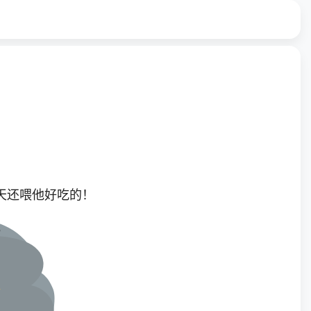
天还喂他好吃的！
？