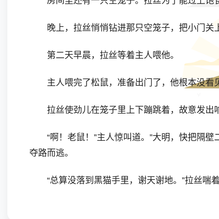
房间里还有一只空笼子。拉丝为了能过上饱食
晚上，拉丝悄悄钻进那只空笼子，把小门关
第二天早晨，拉丝等着主人喂他。
主人喂完了松鼠，准备出门了，他根本没看
拉丝使劲儿在笼子里上下蹦跳着，故意发出响
“啊！老鼠！”主人惊叫道。”大明，快把隔壁
夺路而逃。
“总算没落到黑猫手里，谢天谢地。”拉丝喘着
拉丝越想越生气，干吗他松鼠可以享受这般高