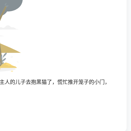
听主人的儿子去抱黑猫了，慌忙推开笼子的小门，
不眼红呢，可松鼠偷得比拉丝不差呀！