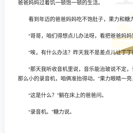
爸爸妈妈过着饥一顿饱一顿的生活。
看到年迈的爸爸妈妈吃不饱肚子，果力和糖力
“哥哥，咱们得想点儿办法呀，看把爸爸妈妈饿
“唉，有什么办法？昨天我不是差点儿让丁丁抓
“那天我听收音机里说，音乐能治玻说不定，音
那么小的录音机，咱俩准抬得动。”果力眼睛一亮
“这是什么？”躺在床上的爸爸问。
“录音机。”糖力说。
“录音机？”妈妈没听说过。