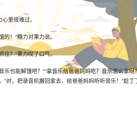
心里很难过。
的！”糖力对果力说。
住？”果力叹了口气。
乐也能解饿吧？”“拿音乐给爸爸妈妈吃？音乐怎么拿呀？
，"对，把录音机搬回家去，给爸爸妈妈听听音乐！”趁