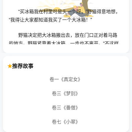
“买冰箱我在村里可是头一个呀，”野猫得意地想，
“我得让大家都知道我买了一个大冰箱！”
野猫决定把大冰箱搬出去，放在门口正对着马路
的地方。野猫紧靠着大冰箱，一步也不离开。“不这样
谁会知道这是我的冰箱呢！”野猫想。
推荐故事
平时，这里来来往往的总不断人，可今天总也不
见人来，野猫等得好心急呀！
卷一《真定女》
终于，路口走来一只花猫。花猫只顾匆勿忙忙地
卷三《梦别》
赶路，根本就没朝冰箱看。野猫忍不住伸长脖子大叫
起来：
卷三《番僧》
卷七《小翠》
“嘿，伙计！”