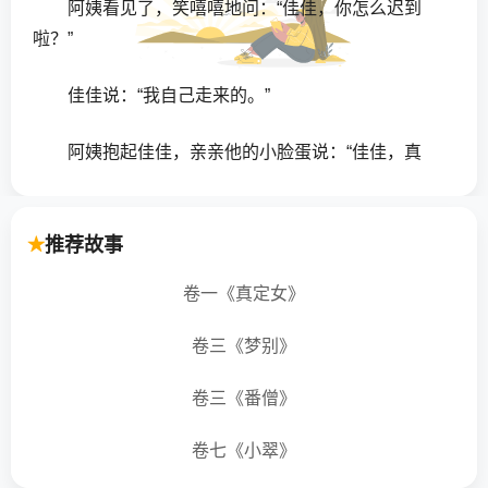
阿姨看见了，笑嘻嘻地问：“佳佳，你怎么迟到
啦？”
佳佳说：“我自己走来的。”
阿姨抱起佳佳，亲亲他的小脸蛋说：“佳佳，真
乖。”
佳佳悄悄地告诉小朋友：“我迟到了，阿姨还表扬
推荐故事
我哩。”
卷一《真定女》
小朋友嚷起来：“我也要迟到！我也要表扬！”佳佳
卷三《梦别》
摇摇头说:“不,我是自己走来的。”
卷三《番僧》
小朋友又嚷起来：“我也是自己走来的。”
卷七《小翠》
佳佳听了，又摆手，又摇头：“不，不，在路上快