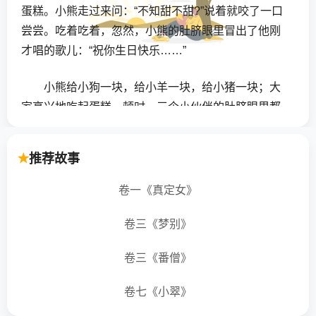
蛋糕。小熊走过来问：“不知甜不甜?”说着就咬了一口
尝尝。吃着吃着，忽然，小熊的肚脐眼里冒出了他刚
才唱的歌儿：“祝你生日快乐……”
小熊给小狗一块，给小羊一块，给小猪一块；大
家高兴地吃起蛋糕。顿时，三个小伙伴的肚脐眼里都
飞出了歌声：“祝你生日决乐……”“妙极了!”小熊说，
“我们来做一个大蛋糕，里面可以装许多许多歌呢。”大
推荐故事
家和了一个大面团，对着面团，他们齐声歌唱“祝你生
日快乐……”大蛋糕终于做好了，他们把它送往外婆
卷一《真定女》
家。
卷三《梦别》
外婆很开心地收下了生日蛋糕，外婆吃着美味的
卷三《番僧》
蛋糕，还听到了动人的《祝你生日快乐》的歌声。
卷七《小翠》