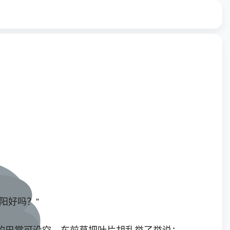
阳好吗？”