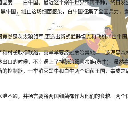
国度——白牛国。最近这个蜗牛世界不再平静，终日发生
恶的黑牛国，制止这场细菌感染，白牛国征集了全国兵力，
然是灰太狼领军,更造出新式武器坦克和飞机，白牛国
和村长取得联络，喜羊羊要经过危险禁地——漩涡黑森林
林出口的时候，不幸遇上了神秘的细菌蛮族(黄牛)，虽然
菌的控制器，一举消灭黑牛和白牛两个细菌王国，事成之
泄不通，并扬言要将两国细菌都作为他们的食粮。两个国
族细菌大王吃掉。