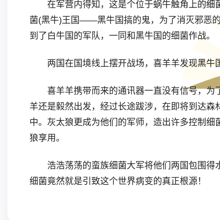
在军营内得知，这是个位于蜗牛触角上的细菌
菌(黑牛)王国——黑牛国搞的鬼，为了消灭邪
到了白牛国的军队，一同和黑牛国的细菌作战。
两国在国境线上摆开战场，喜羊羊发现黑牛国竟
喜羊羊携带而来的通讯器一直没有信号，为了
羊还是毅然出发，经过长途跋涉，在即将到达森
中。灰太狼更成为他们的军师，造出许多控制细
狼享用。
浩浩荡荡的蛮族细菌大军将他们两国包围得水
细菌竟然就是引致这个世界病变的真正根源！
正当灰太狼得意之时，没想到自己也给黄牛蛮