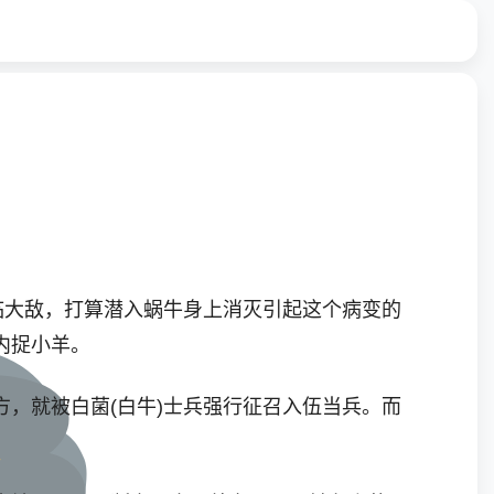
临大敌，打算潜入蜗牛身上消灭引起这个病变的
内捉小羊。
，就被白菌(白牛)士兵强行征召入伍当兵。而