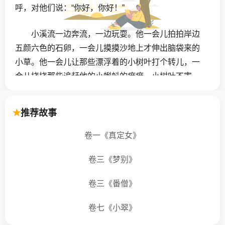
呼，对他们说：“你好，你好！”
小溪流一边奔流，一边玩耍。他一会儿拍拍岸边
五颜六色的石卵，一会儿摸摸沙地上才伸出脑袋来的
小草。他一会儿让那些漂浮着的小树叶打个转儿，一
会儿挠挠那些追赶他的小蝌蚪的痒痒。小树叶不害
怕，轻轻转了两个圈儿，就又往前漂。小蝌蚪可有些
怕痒，就赶快向岸边游；长了小腿的蝌蚪还学青蛙妈
推荐故事
妈慌张地蹬开了腿。
卷一《真定女》
小溪流笑着往前跑。有巨大的石块拦住他的去
路，他就轻轻跳跃两下，一股劲儿冲了下去。什么也
卷三《梦别》
阻止不了他的奔流。他用清亮的嗓子歌唱，山谷里不
卷三《番僧》
断响着的回声也是清脆的，叫人听了就会忘记疲劳和
忧愁。
卷七《小翠》