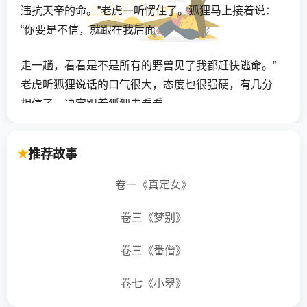
违抗天帝的命。”老虎一听愣住了。狐狸马上接着说：
“你要是不信，就跟在我后面
走一趟，看看是不是所有的野兽见了我都赶快逃命。”
老虎听狐狸说话的口气很大，态度也很强硬，有几分
相信了，决定跟着狐狸去看看。
森林里大大小小的野兽们，看见狐狸大摇大摆，耀武
推荐故事
扬威地走过来，后面跟着一只张牙舞爪的大老虎，都
吓得要命，四处奔逃。老虎看着，不知道野兽们怕得
卷一《真定女》
是自己，以为真是被狐狸的威风吓跑的，彻底相信了
狐狸的话。它怕狐狸怪罪自己，做出什么对自己不利
卷三《梦别》
的举动，于是也慌忙逃走了。
卷三《番僧》
“狐假虎威”就是由这个故事而来，现在，人们用它来比
卷七《小翠》
喻倚仗别人的势力欺压人。