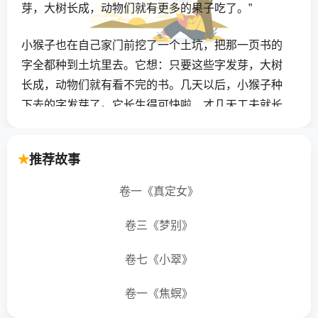
芽，大树长成，动物们就有更多的果子吃了。”
小猴子也在自己家门前挖了一个土坑，把那一页书的
字全都种到土坑里去。它想：只要这些字发芽，大树
长成，动物们就有看不完的书。几天以后，小猴子种
下去的字发芽了。它长生得可快啦，才几天工夫就长
成了一棵大树。奇怪的是，它的叶子全都是字，结出
来的果子也是字。叶子字是绿色的，果子字是红色或
推荐故事
黄色的。
卷一《真定女》
每片叶子，每个果子，都是一个不同的字，从这片叶
开始连起来读，就是一个童话故事，再从另一片叶子
卷三《梦别》
连起来读，又是另一个童话故事。不同的字组合起
卷七《小翠》
来，就有不同的故事。
卷一《焦螟》
小猴子搬张椅子出来，坐在字树下，一边听着小鸟唱
歌，一边吃着新鲜的水果，一边看故事。