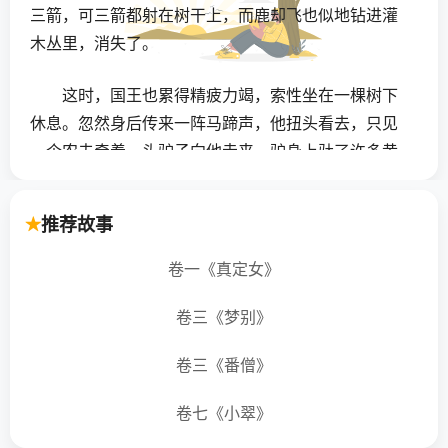
三箭，可三箭都射在树干上，而鹿却飞也似地钻进灌
木丛里，消失了。
这时，国王也累得精疲力竭，索性坐在一棵树下
休息。忽然身后传来一阵马蹄声，他扭头看去，只见
一个农夫牵着一头驴子向他走来，驴身上驮了许多黄
瓜。
推荐故事
国王很喜欢吃黄瓜，可他也很清楚，这个季节是
不产黄瓜的，使他惊奇的是，这个农民怎么弄来的黄
卷一《真定女》
瓜。
卷三《梦别》
当农夫经过身边时，国王向他招呼道：“你好，朋
卷三《番僧》
友！这个季节本来不产黄瓜，而你这些黄瓜是从哪里
弄来的？”农夫回答说：“我们的田地已经旱了两年，我
卷七《小翠》
们村里的头人建议大家挖一条灌溉渠，接通远处的大