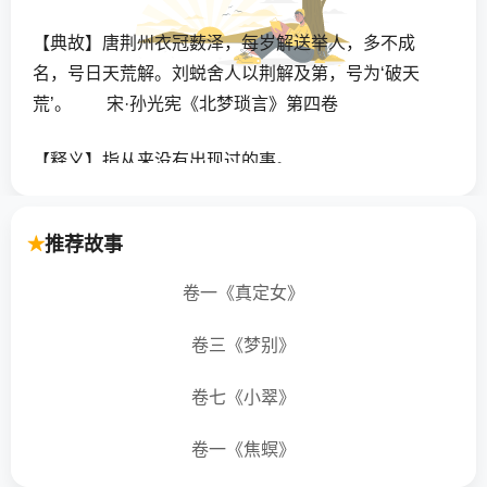
【典故】唐荆州衣冠薮泽，每岁解送举人，多不成
名，号日天荒解。刘蜕舍人以荆解及第，号为‘破天
荒’。 宋·孙光宪《北梦琐言》第四卷
【释义】指从来没有出现过的事。
【用法】作宾语、定语、状语；指从未出现过的事
推荐故事
【结构】动宾式
卷一《真定女》
【近义词】前所未有
卷三《梦别》
【相反词】司空见惯
卷七《小翠》
【押韵词】人谋不臧、捉贼捉赃，捉奸捉双、搅海翻
卷一《焦螟》
江、软玉娇香、杨虎围匡、化被万方、行不逾方、乞