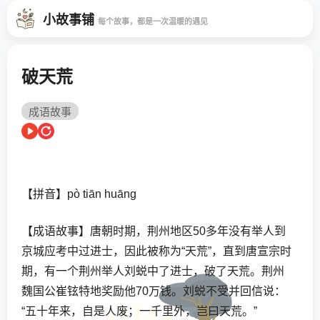
小故事铺
每个故事，都是一次温暖的遇见
破天荒
成语故事
【拼音】pò tiān huāng
【成语故事】唐朝时期，荆州地区50多年没有举人到
京城应考中过进士，因此被称为“天荒”，直到唐宣宗时
期，有一个荆州举人刘蜕中了进士，破了天荒。荆州
魏国公崔铉特地奖励他70万钱。刘蜕不受并回信说：
“五十年来，自是人废；一千里外，岂曰天荒。”