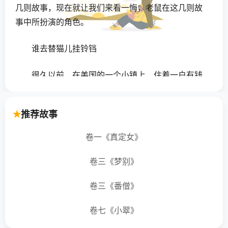
几则故事，现在就让我们来看一悔，老鼠在这几则故
事中所扮演的角色。
谁去替猫儿挂铃铛
很久以前，在美国的一个小镇上，住着一户有钱
人家。由于这户人家家老鼠太多了，于是主人就买了
一只猫来捕捉老鼠。
推荐故事
果然不久，老鼠减少了许多，主人非常高兴，猫
卷一《真定女》
儿也很得意地继续担任守卫的工作。
卷三《梦别》
有一天，在这栋房子的一个偏僻角落，正有一场
热烈的讨论会在举行着！
卷三《番僧》
卷七《小翠》
"各位女士、先生，我今天召开这次讨论会的目
的，是为了找出一个办法来对付那只可恶的死猫。它