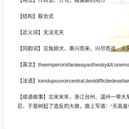
【用法】作宾语、分句；指偏僻的地方
【结构】联合式
【近义词】无法无天
【同韵词】见兔顾犬、乘兴而来，兴尽而返、人穷志
【英文】theemperorisfarawayasthesky&lt;onemayd
【法语】loindupouvoircentral,ilestdifficiledesefair
【成语故事】北宋末年，浙江台州、温州一带大
忍，于是树起了造反的大旗，旗上写道：“天高皇
【示例】要论这个省分，又是天高皇帝远的地方