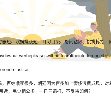
短、欢娱嫌夜短、耳习目染、帮闲钻懒、挑挑拣拣、同心合
owhateverhepleaseswithoutfearoftheinterference&gt;
erendrejustice
旱，百姓饿死很多，朝廷因为官多加上奢侈浪费成风，对
帝远，民少相公多。一日三遍打，不反待如何？”
，怕什么呢。 清·吴趼人《糊涂世界》卷二