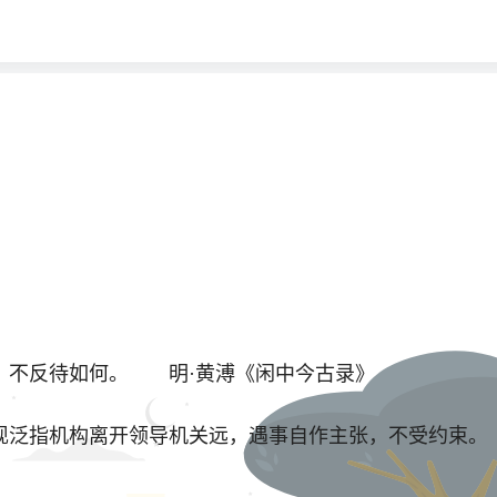
，不反待如何。 明·黄溥《闲中今古录》
现泛指机构离开领导机关远，遇事自作主张，不受约束。