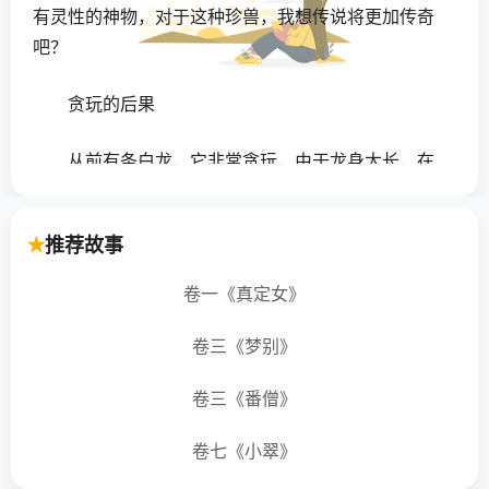
有灵性的神物，对于这种珍兽，我想传说将更加传奇
吧？
贪玩的后果
从前有条白龙，它非常贪玩，由于龙身太长，在
水中嬉戏并不过瘾，于是它就常常变成鱼，潜入水
中，在水里优闲地游来游去。
推荐故事
这一天，白龙又化身为一条鱼，跳入河中，在水
卷一《真定女》
里优游嬉耍着。恰巧来了一个渔夫，看到这条与众不
同的鱼，就连忙拿起箭，向它射去。可是箭锋稍微偏
卷三《梦别》
了一点，只射中鱼（白龙）的眼睛。
卷三《番僧》
"哎呀！真是可惜啊！要是射中了这条鱼，一定能
卷七《小翠》
卖一个好价钱的。"渔夫惋惜着，就到别处去捕鱼了。