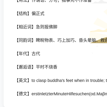
【用法】作谓语、分句；指事先不作准备
【结构】偏正式
【相近词】急则报佛脚
【同韵词】睥睨物表、巧上加巧、昏头晕脑、救命稻
【年代】古代
【邂逅语】平时不烧香
【英文】to clasp buddha's feet when in trouble; to
【德文】erstinletzterMinuteHilfesuchen(od.Maβ