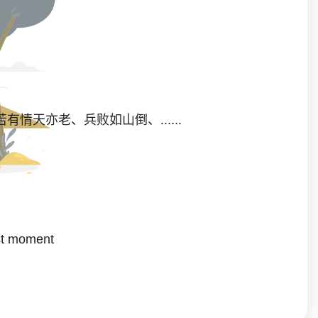
天亦老、兵败如山倒、......
ast moment