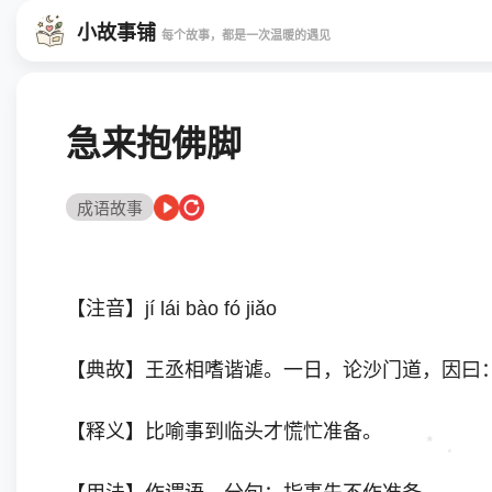
小故事铺
每个故事，都是一次温暖的遇见
急来抱佛脚
成语故事
【注音】jí lái bào fó jiǎo
【典故】王丞相嗜谐谑。一日，论沙门道，因曰：
【释义】比喻事到临头才慌忙准备。