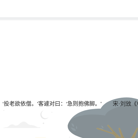
‘投老欲依僧。’客遽对曰：‘急则抱佛脚。’ 宋·刘攽