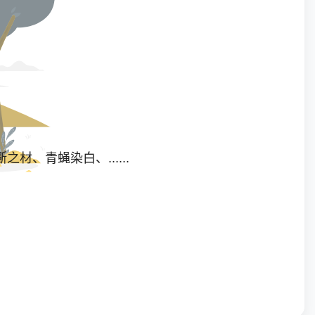
、青蝇染白、......