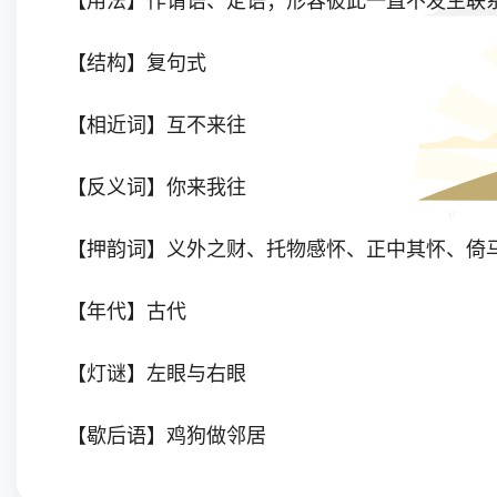
【用法】作谓语、定语；形容彼此一直不发生联
【结构】复句式
【相近词】互不来往
【反义词】你来我往
【押韵词】义外之财、托物感怀、正中其怀、倚马长
【年代】古代
【灯谜】左眼与右眼
【歇后语】鸡狗做邻居