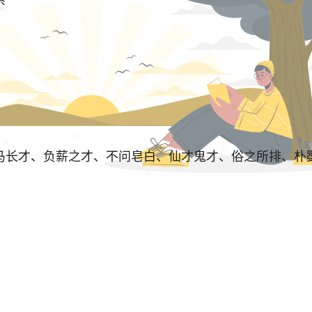
系
才、负薪之才、不问皂白、仙才鬼才、俗之所排、朴斲之材