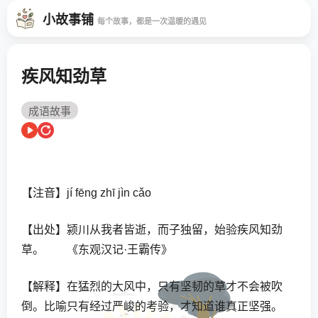
小故事铺
每个故事，都是一次温暖的遇见
疾风知劲草
成语故事
【注音】jí fēng zhī jìn cǎo
【出处】颍川从我者皆逝，而子独留，始验疾风知劲
草。 《东观汉记·王霸传》
【解释】在猛烈的大风中，只有坚韧的草才不会被吹
倒。比喻只有经过严峻的考验，才知道谁真正坚强。