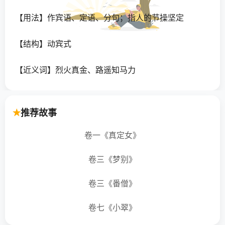
【用法】作宾语、定语、分句；指人的节操坚定
【结构】动宾式
【近义词】烈火真金、路遥知马力
【同韵词】以叔援嫂、七夕乞巧、闭关却扫、一石二
鸟、磨棱刓角、出头鸟、小头小脑、乡乡而饱、晚节
推荐故事
不保、高举远蹈、......
卷一《真定女》
【年代】古代
卷三《梦别》
【英语】
卷三《番僧》
theforceofthewindteststhestrengthofthegrass&lt;onlytheto
卷七《小翠》
【日语】困難(こんなん)にあってはじめて真価(しん