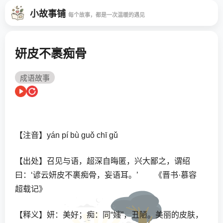
小故事铺
每个故事，都是一次温暖的遇见
妍皮不裹痴骨
成语故事
【注音】yán pí bù guǒ chī gǔ
【出处】召见与语，超深自晦匿，兴大鄙之，谓绍
曰：‘谚云妍皮不裹痴骨，妄语耳。’ 《晋书·慕容
超载记》
【释义】妍：美好；痴：同“媸”，丑陋。美丽的皮肤，