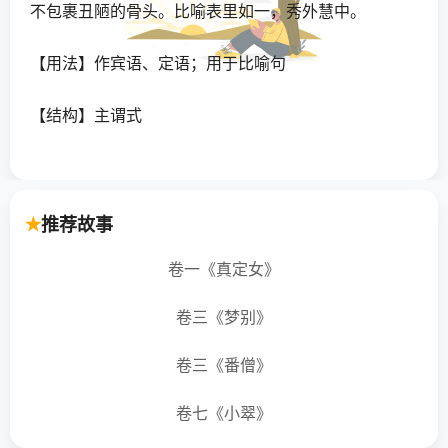
不包裹丑陋的骨头。比喻表里如一，秀外慧中。
【用法】作宾语、定语；用于比喻句
【结构】主谓式
【同韵词】乔太守乱点鸳鸯谱、头足异处、分茅裂
土、宣威耀武、圣神文武、折冲御侮、目不忍覩、洞
推荐故事
见肺腑、珠歌翠舞、良工心苦、......
卷一《真定女》
【年代】古代
卷三《梦别》
【成语故事】晋朝时期，慕容超自以诸父在东，担心
被姚氏所用，就假装行乞。前秦人看不起他，只有姚
卷三《番僧》
绍认为他是个人才就要姚兴给他官位。姚兴召见他，
慕容超故意隐匿自己的才华。姚兴十分鄙视他，对姚
卷七《小翠》
绍说：“自古说的‘妍皮不裹痴骨’，此话不真。”