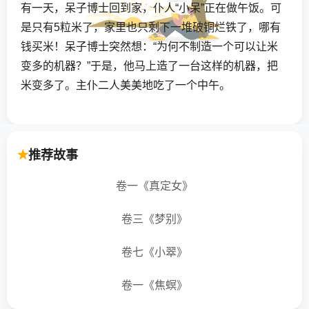
有一天，呆子博士回到家，仆人“小呆”正在做午饭。可
是只有5粒米了，家里也只剩下一堆破铜烂铁了，哪有
钱买米！呆子博士突然想：“为何不制造一个可以让米
变多的机器？”于是，他马上造了一台这样的机器，把
米变多了。主仆二人美美地吃了一个中午。
不过几天，这种机器已经闻名全城了。呆子博士因此
而出名。
推荐故事
正当呆子博士处在甜蜜的生活中的时候，灾难终于降
卷一《真定女》
临了。
卷三《梦别》
有一天，呆子博士正在散步的时候，“小呆”打来电话：
“呆子博士，你快回来吧，一只苍蝇不小心启动了机
卷七《小翠》
器，现在咱们家苍蝇已经有半屋了。”
卷一《焦螟》
呆子博士赶快回去，和“小呆”一起花了三个小时的时间