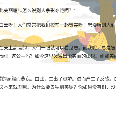
此美丽嘛！怎么说别人争彩夺艳呢？”
白云呀！人们常常把我们拉在一起赞美呀！您没听到人们
您在天上高高的，人们一眼就可以看见您。而我呢，总是
无闻！这公平吗？如今这里又冒出个美丽的山泉。她那美
看的身躯而悲哀。由此，生出了忌妒。进而产生了反感。
？您本来就丑嘛。为什么要去牯到美呢？你如果没有树，
手发抖，两眼发直，他大声地叫了起来：“我恨她！我恨