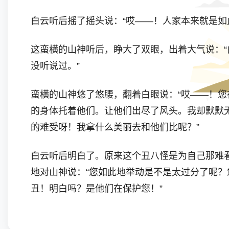
白云听后摇了摇头说：“哎——！人家本来就是如
这蛮横的山神听后，睁大了双眼，出着大气说：“
没听说过。”
蛮横的山神悠了悠腰，翻着白眼说：“哎——！
的身体托着他们。让他们出尽了风头。我却默默
的难受呀！我拿什么美丽去和他们比呢？”
白云听后明白了。原来这个丑八怪是为自己那难
地对山神说：“您如此地举动是不是太过分了呢
丑！明白吗？是他们在保护您！”
蛮横的山神听了白云的话后，肺都气炸了。他双