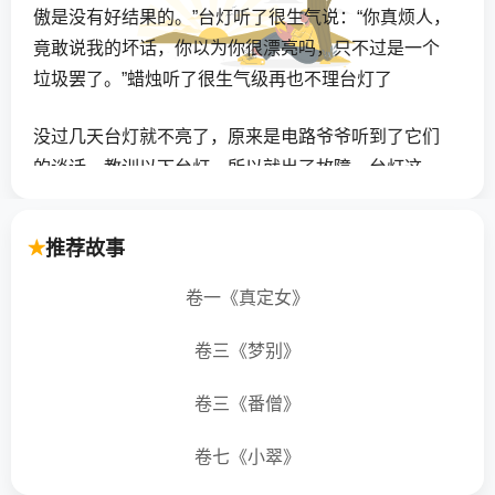
傲是没有好结果的。”台灯听了很生气说：“你真烦人，
竟敢说我的坏话，你以为你很漂亮吗，只不过是一个
垃圾罢了。”蜡烛听了很生气级再也不理台灯了
没过几天台灯就不亮了，原来是电路爷爷听到了它们
的谈话，教训以下台灯，所以就出了故障。台灯这一
不亮了，整个屋漆黑，这可让亮亮写不成作业了，幸
好亮亮点燃了蜡烛。屋里一下亮了起来，虽然光线有
推荐故事
点暗，总比没有好。蜡烛默默得为主人得工作，不一
会只剩很小的一节了。台灯惭愧的说：“对不起，你为
卷一《真定女》
了亮亮牺牲自己，这是多高尚的品德呀！”蜡烛说：“没
卷三《梦别》
事，只要你知错就改，我们一样是好朋友。”台灯点点
头。
卷三《番僧》
从此，台灯不怕苦不怕累得为主人服务，再也不骄傲
卷七《小翠》
了!