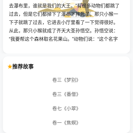
去瀑布里，谁就是我们的大王。”有很多动物们都跳了
过去，但是它们都掉下了瀑布下摔死了。那只小猴一
下子就跳了过去，它进去小厅里看了一下觉得很好。
从此，那只小猴就成了齐天大圣孙悟空。孙悟空说：
“我要帮这个森林取名花果山。”动物们说：“这个名字
取的真好。”
有一次，孙悟空来到东海龙王的水晶宫，向东海龙王
推荐故事
拿武器，外面守门的大士说你是谁？孙悟空说：“我是
齐天大圣孙悟空，我要向东海龙王拿武器，快开门。”
卷三《梦别》
守门的大士就吓得立刻开了门。孙悟空找到了东海龙
卷三《番僧》
王。东海龙王对他的奴隶说：“快拿武器来。”东海龙王
的奴隶拿来一把大叉。孙悟空拿起来看看说：“太轻
卷七《小翠》
了。”东海龙王又叫他的奴隶拿过其它。奴隶们拿了一
把比刚才的重一点。孙悟空又拿起来看看说：“太轻
卷一《焦螟》
了。”孙悟空又说为什么没有一把合适我的？孙悟空就