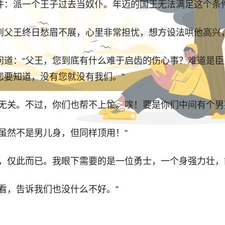
件：派一个王子过去当奴仆。年迈的国王无法满足这个条
到父王终日愁眉不展，心里非常担忧，想方设法哄他高兴
问道：“父王，您到底有什么难于启齿的伤心事？难道是
您要知道，没有您就没有我们。”
无关。不过，你们也帮不上忙。唉！要是你们中间有个男
虽然不是男儿身，但同样顶用！”
，仅此而已。我眼下需要的是一位勇士，一个身强力壮，
看，告诉我们也没什么不好。”
都知道，当初我年轻时，无论谁胆敢人侵，注定要付出惨