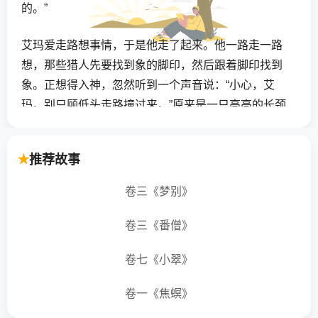
的。”
艾玛爱走路想事情，于是他走了起来。他一路走一路
想，那些猎人先要找到象的脚印，然后跟着脚印找到
象。正想得入神，忽然听到一个声音说：“小心，艾
玛。别只顾低头走路撞过来。”原来是一只高高的长颈
鹿在对他说话。
推荐故事
“对不起，”艾玛说，“我没抬头看到你。不过你正好给
了我一个非常好的主意。”说着他急急忙忙地走了。
卷三《梦别》
“我有主意了，”艾玛对他们说，“我们可以踩高跷走来
卷三《番僧》
走去。”
卷七《小翠》
“现在可没工夫开玩笑，艾玛，”一只象说，“猎人就要
卷一《焦螟》
来了。”