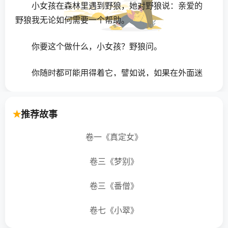
小女孩在森林里遇到野狼，她对野狼说：亲爱的
野狼我无论如何需要一个帮助。
你要这个做什么，小女孩？野狼问。
你随时都可能用得着它，譬如说，如果在外面迷
路了。
推荐故事
说的也对。那你现在要到哪里去？野狼说。
卷一《真定女》
随便到哪儿，小女孩大声说。
卷三《梦别》
野狼清一清喉咙，随便哪儿，这倒容易找而且也
不会错过。但是你只有两条腿，这有点困难。
卷三《番僧》
小女孩问：那我该怎么办？
卷七《小翠》