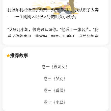
我很顺利地通过了预赛！预赛结束后，我认识了大奔
——一个刚刚入经纪人行的毛头小伙子。
“艾牙儿小姐，很高兴认识你。”他递上一张名片。“我
看了你的表现，非常好！如果可以的话，我希望能在
你出道后，担任你的经纪人。”
推荐故事
“出道？”我有点受宠若惊。我发现大奔双眼放光，他的
视线落在我的头发上。
卷一《真定女》
这时，传来了汽车喇叭声。专程开车为我保驾护航的
卷三《梦别》
老爸在催了，我冲大奔礼貌地一笑：“谢谢你的鼓励。
有机会再聊吧。”
卷三《番僧》
卷七《小翠》
“你一定会成功的！到时候千万让我当你的经纪人啊，
好好保护你的头发！”当汽车渐渐驶远，我还能听见大