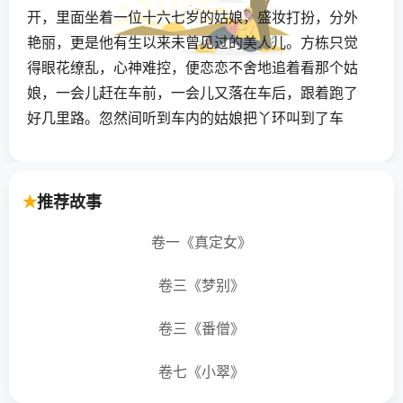
开，里面坐着一位十六七岁的姑娘，盛妆打扮，分外
艳丽，更是他有生以来未曾见过的美人儿。方栋只觉
得眼花缭乱，心神难控，便恋恋不舍地追着看那个姑
娘，一会儿赶在车前，一会儿又落在车后，跟着跑了
好几里路。忽然间听到车内的姑娘把丫环叫到了车
边，对她说：“给我把车帘儿放下。哪里来的轻狂小
子，老是来偷看！”丫环于是放下车帘，怒气冲冲地对
方栋说：“这是芙蓉城七郎子的新娘，要回娘家探视，
推荐故事
不是一般庄户人家的媳妇，岂能随便叫你这秀才乱
卷一《真定女》
看！”说完这话，就从车辙沟里抓了一把土朝方栋扬了
过去。
卷三《梦别》
方栋的眼睛顿时被眯住了，睁也睁不开。等他揉揉眼
卷三《番僧》
睛再看时，车马已经消失得无影无踪。他又惊又疑地
回到家里，觉得眼睛总是不舒服。请人翻开眼皮察
卷七《小翠》
看，只见眼珠上长出了小膜。过了一夜以后，眼睛更