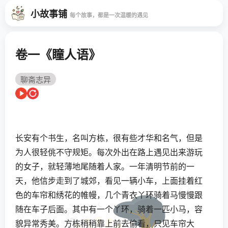
小故事铺
每个故事，都是一次温暖的遇见
卷一《瞳人语》
聊斋志异
长安有个书生，名叫方栋，很有些才华和名气，但是
为人很轻佻不守规矩。每次外出在路上遇见出来游玩
的女子，就轻薄地尾随着人家。一年清明节前的一
天，他信步走到了城郊，看见一辆小车，上面挂着红
色的车帘和绣花的帷幔，几个青衣丫环骑着马慢慢跟
随在车子后面。其中有一个丫环，骑着一匹小马，容
貌异常秀美。方栋稍稍靠上前去偷看，只见车帘大