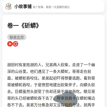
小故事铺
每个故事，都是一次温暖的遇见
卷一《斫蟒》
聊斋志异
胡田村有家姓胡的人，兄弟两人砍柴，走进了一个幽
深的山谷里。他们遇见了一条大蟒蛇，哥哥走在前
面，被蟒蛇吞咬住。弟弟起初吓得想要逃跑，看到哥
哥被蟒蛇吞咬，于是愤怒地拔出砍柴斧子，向蟒头砍
去。巨蟒虽然头部受了伤却还是不停地吞吃。眼见哥
哥的头已经被蟒蛇吞下去了，所幸双肩卡在蟒蛇嘴边
吞不下去。弟弟万分焦急却又没有别的办法，就两手