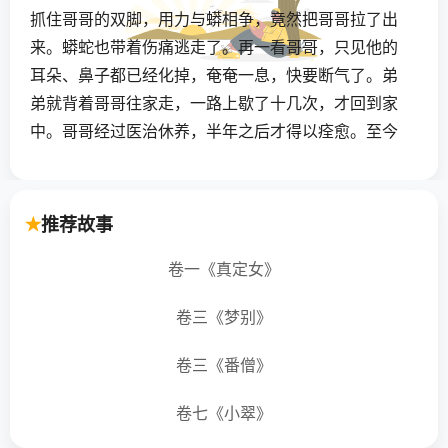
抓住哥哥的双脚，用力与蟒相争，竟然把哥哥拉了出
来。蟒蛇也带着伤痛逃走了。再一看哥哥，只见他的
耳朵、鼻子都已经化掉，奄奄一息，快要断气了。弟
弟就背着哥哥往家走，一路上歇了十几次，才回到家
中。哥哥经过医治休养，半年之后才得以痊愈。至今
哥哥脸上都是疤痕，鼻子、耳朵只有孔洞留下来。
啊！山野农夫当中，竟然有如此敬事兄长的弟弟！有
推荐故事
人说：“蟒蛇没有吞掉哥哥，是因为被弟弟的道德仁义
所感动了。”真的是这样啊！
卷一《真定女》
卷三《梦别》
卷三《番僧》
卷七《小翠》