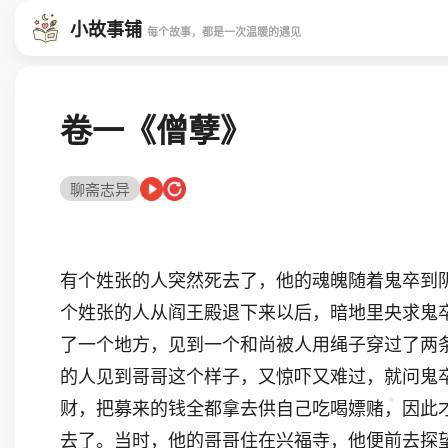
小故事铺
每个故事，都是一次温暖的遇见
卷一《僧孽》
聊斋志异
有个姓张的人突然死去了，他的魂魄随着鬼卒到
个姓张的人从阎王殿退下来以后，暗地里央求鬼
了一个地方，见到一个和尚被人用绳子穿过了两
的人见到哥哥这个样子，又惊吓又难过，就问鬼卒
财，把募来的钱全都拿去供自己吃喝嫖赌，因此
去了。当时，他的哥哥住在兴福寺，他便前去探