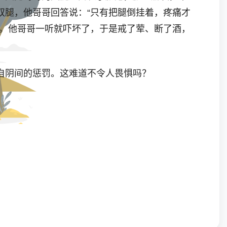
双腿，他哥哥回答说：“只有把腿倒挂着，疼痛才
他。他哥哥一听就吓坏了，于是戒了荤、断了酒，
自阴间的惩罚。这难道不令人畏惧吗？