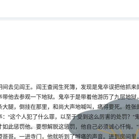
阴间去见阎王。阎王查阅生死簿，发现是鬼卒误把他抓来
卒带他去参观一下地狱。鬼卒于是带着他游历了九层地狱
条大腿，倒挂在那里，和尚大声地喊叫，痛得要死。姓张
：“这个人犯了什么罪，以至于受到这么厉害的处罚？”
才如此惩罚他。要想解脱这惩罚，他自己必须诚心忏悔。
望哥哥。一进寺门，他就听到了喊痛的声音。进到房间里