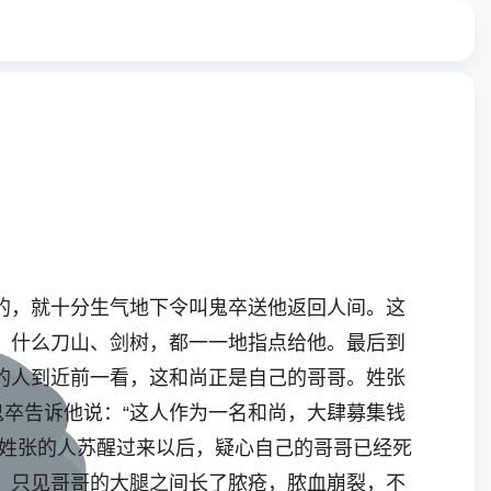
的，就十分生气地下令叫鬼卒送他返回人间。这
，什么刀山、剑树，都一一地指点给他。最后到
的人到近前一看，这和尚正是自己的哥哥。姓张
鬼卒告诉他说：“这人作为一名和尚，大肆募集钱
”姓张的人苏醒过来以后，疑心自己的哥哥已经死
，只见哥哥的大腿之间长了脓疮，脓血崩裂，不