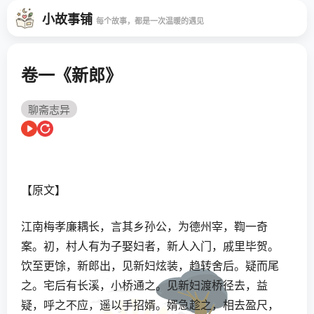
小故事铺
每个故事，都是一次温暖的遇见
卷一《新郎》
聊斋志异
【原文】
江南梅孝廉耦长，言其乡孙公，为德州宰，鞫一奇
案。初，村人有为子娶妇者，新人入门，戚里毕贺。
饮至更馀，新郎出，见新妇炫装，趋转舍后。疑而尾
之。宅后有长溪，小桥通之。见新妇渡桥径去，益
疑，呼之不应，遥以手招婿。婿急趁之，相去盈尺，