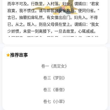
而卒不可及。行数里，入村落。妇止，谓婿曰：“君家
寂寞，我不惯住。请与郎暂居妾家数日，便同归省。”
言已，抽簪扣扉轧然，有女僮出应门。妇先入。不得
已，从之。既入，则岳父母俱在堂上。谓婿曰：“我女
少娇惯，未尝一刻离膝下，一旦去故里，心辄戚戚。
今同郎来，甚慰系念。居数日，当送两人归。”乃为除
室，床褥备具，遂居之。
推荐故事
家中客见新郎久不至，共索之。室中惟新妇在，不知
婿之所往。由此遐迩访问，并无耗息。翁媪零涕，谓
卷一《真定女》
其必死。将半载，妇家悼女无偶，遂请于村人父，欲
卷三《梦别》
别醮女。村人父益悲，曰：“骸骨衣裳，无可验证，何
知吾儿遂为异物？纵其奄丧，周岁而嫁，当亦未晚，
卷三《番僧》
胡为如是急也！”妇父益衔之，讼于庭。孙公怪疑，无
所措力，断令待以三年，存案遣去。
卷七《小翠》