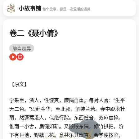
小故事铺
每个故事，都是一次温暖的遇见
卷二《聂小倩》
聊斋志异
【原文】
宁采臣，浙人，性慷爽，廉隅自重。每对人言：“生平
无二色。”适赴金华，至北郭，解装兰若。寺中殿塔壮
丽，然蓬蒿没人，似绝行踪。东西僧舍，双扉虚掩，
惟南一小舍，扃键如新。又顾殿东隅，修竹拱把，阶
下有巨池，野藕已花。意甚乐其幽杳。会学使按临，