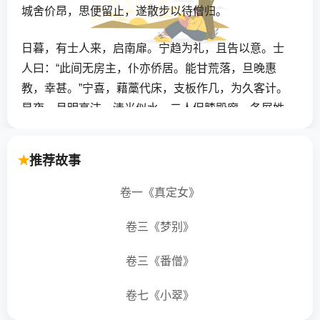
城舍价昂，思便留止，遂散步以待僧归。
日暮，有士人来，启南扉。宁趋为礼，且告以意。士
人曰：“此间无房主，仆亦侨居。能甘荒落，旦晚惠
教，幸甚。”宁喜，藉藁代床，支板作几，为久客计。
是夜，月明高洁，清光似水，二人促膝殿廊，各展姓
字。士人自言：“燕姓，字赤霞。”宁疑为赴试诸生，而
听其音声，殊不类浙。诘之，自言“秦人”。语甚朴诚。
推荐故事
既而相对词竭，遂拱别归寝。
卷一《真定女》
宁以新居，久不成寐。闻舍北喁喁，如有家口。起伏
北壁石窗下，微窥之。见短墙外一小院落，有妇可四
卷三《梦别》
十馀，又一媪衣[黑+曷]绯，插蓬沓，鲐背龙钟，偶语
卷三《番僧》
月下。妇曰：“小倩何久不来？”媪云：“殆好至矣。”妇
曰：“将无向姥姥有怨言否？”曰：“不闻，但意似蹙
卷七《小翠》
蹙。”妇曰：“婢子不宜好相识！”言未已，有一十七八