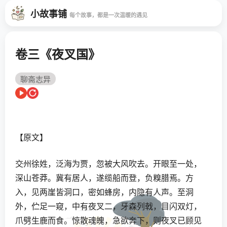
小故事铺
每个故事，都是一次温暖的遇见
卷三《夜叉国》
聊斋志异
【原文】
交州徐姓，泛海为贾，忽被大风吹去。开眼至一处，
深山苍莽。冀有居人，遂缆船而登，负糗腊焉。方
入，见两崖皆洞口，密如蜂房，内隐有人声。至洞
外，伫足一窥，中有夜叉二，牙森列戟，目闪双灯，
爪劈生鹿而食。惊散魂魄，急欲奔下，则夜叉已顾见