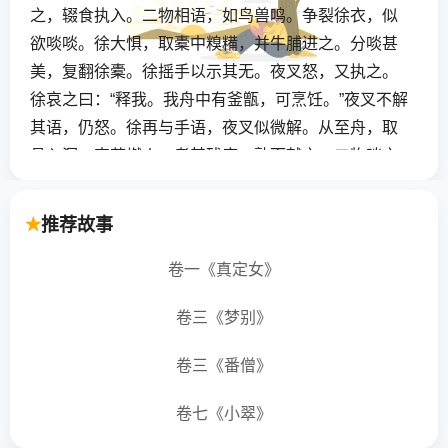
之，辍食执入。二物相语，如鸟兽鸣。争裂徐衣，似
欲啖啖。徐大惧，取橐中糗糒，并牛脯进之。分啖甚
美，复翻徐橐。徐摇手以示其无。夜叉怒，又执之。
徐哀之曰：“释我。我舟中有釜甑，可烹饪。”夜叉不解
其语，仍怒。徐再与手语，夜叉似微解。从至舟，取
具入洞，束薪燃火，煮其残鹿，熟而献之。二物啖之
喜。夜以巨石杜门，似恐徐遁。徐曲体遥卧，深惧不
免。
推荐故事
天明，二物出，又杜之。少顷，携一鹿来付徐。徐剥
卷一《真定女》
革，于深洞处流水，汲煮数釜。俄有数夜叉至，群集
卷三《梦别》
吞啖讫，共指釜，似嫌其小。过三四日，一夜叉负一
大釜来，似人所常用者。于是群夜叉各致狼麋。既
卷三《番僧》
熟，呼徐同啖。居数日，夜叉渐与徐熟，出亦不施禁
锢，聚处如家人。徐渐能察声知意，辄效其音，为夜
卷七《小翠》
叉语。夜叉益悦，携一雌来妻徐。徐初畏惧，莫敢