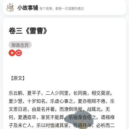
小故事铺
每个故事，都是一次温暖的遇见
卷三《雷曹》
聊斋志异
【原文】
乐云鹤、夏平子，二人少同里，长同斋，相交莫逆。
夏少慧，十岁知名。乐虚心事之，夏亦相规不倦，乐
文思日进，由是名并著。而潦倒场屋，战辄北。无
何，夏遘疫卒，家贫不能葬，乐锐身自任之。遗襁褓
子及未亡人，乐以时恤诸其家，每得升斗，必析而二