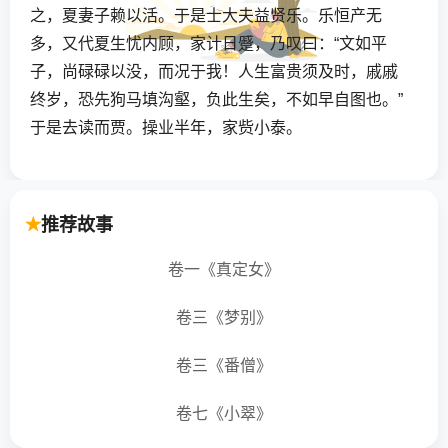
之，夏妻子赖以活。于是士大夫益贤乐。乐恒产无
多，又代夏生忧内顾，家计日蹙，乃叹曰：“文如平
子，尚碌碌以没，而况于我！人生富贵须及时，戚戚
终岁，恐先狗马填沟壑，负此生矣，不如早自图也。”
于是去读而贾。操业半年，家赀小泰。
一日，客金陵，休于旅舍。见一人颀然而长，筋骨隆
起，彷徨座侧，色黯淡，有戚容。乐问：“欲得食耶？”
推荐故事
其人亦不语。乐推食食之，则以手掬啖，顷刻已尽。
乐又益以兼人之馔，食复尽。遂命主人割豚肩，堆以
卷一《真定女》
蒸饼，又尽数人之餐始果腹而谢曰：“三年以来，未尝
卷三《梦别》
如此饫饱。”乐曰：“君固壮士，何飘泊若此？”曰：“罪
婴天谴，不可说也。”问其里居，曰：“陆无屋，水无
卷三《番僧》
舟，朝村而暮郭耳。”乐整装欲行，其人相从，恋恋不
去。乐辞之，告曰：“君有大难，吾不忍忘一饭之德。”
卷七《小翠》
乐异之，遂与偕行。途中曳与同餐，辞曰：“我终岁仅