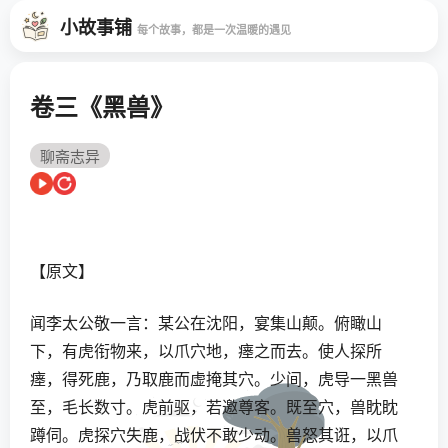
小故事铺
每个故事，都是一次温暖的遇见
卷三《黑兽》
聊斋志异
【原文】
闻李太公敬一言：某公在沈阳，宴集山颠。俯瞰山
下，有虎衔物来，以爪穴地，瘗之而去。使人探所
瘗，得死鹿，乃取鹿而虚掩其穴。少间，虎导一黑兽
至，毛长数寸。虎前驱，若邀尊客。既至穴，兽眈眈
蹲伺。虎探穴失鹿，战伏不敢少动。兽怒其诳，以爪