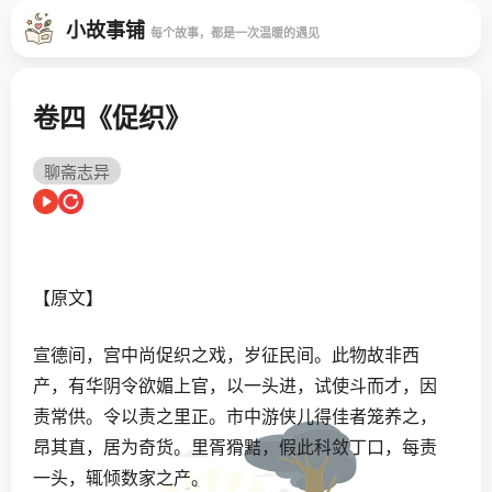
小故事铺
每个故事，都是一次温暖的遇见
卷四《促织》
聊斋志异
【原文】
宣德间，宫中尚促织之戏，岁征民间。此物故非西
产，有华阴令欲媚上官，以一头进，试使斗而才，因
责常供。令以责之里正。市中游侠儿得佳者笼养之，
昂其直，居为奇货。里胥猾黠，假此科敛丁口，每责
一头，辄倾数家之产。