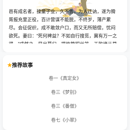
邑有成名者，操童子业，久不售。为人迂讷，遂为猾
胥报充里正役，百计营谋不能脱，不终岁，薄产累
尽。会征促织，成不敢敛户口，而又无所赔偿，忧闷
欲死。妻曰：“死何裨益？不如自行搜觅，冀有万一之
得。”成然之。早出暮归，提竹筒铜丝笼，于败堵丛草
处，探石发穴，靡计不施，迄无济。即捕得三两头，
又劣弱不中于款。宰严限追比，旬馀，杖至百，两股
推荐故事
间脓血流离，并虫亦不能行捉矣。转侧床头，惟思自
尽。
卷一《真定女》
时村中来一驼背巫，能以神卜。成妻具赀诣问，见红
卷三《梦别》
女白婆，填塞门户。入其舍，则密室垂帘，帘外设香
卷三《番僧》
几。问者爇香于鼎，再拜。巫从傍望空代祝，唇吻翕
辟，不知何词。各各竦立以听。少间，帘内掷一纸
卷七《小翠》
出，即道人意中事，无毫发爽。成妻纳钱案上，焚拜