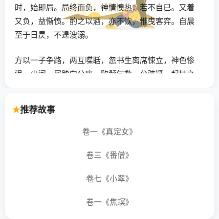
时，始即局。局终而负，神情懊热，若不自已。又着
又负，益惭愤。酌之以酒，亦不饮，惟曳客弈。自晨
至于日昃，不遑溲溺。
方以一子争路，两互喋聒，忽书生离席悚立，神色惨
沮。少间，屈膝向公座，败颡乞救。公骇疑，起扶之
曰：“戏耳，何至是？”书生曰：“乞付嘱圉人，勿缚小
生颈。”公又异之，问：“圉人谁？”曰：“马成。”先是，
推荐故事
公圉役马成者，走无常，常十数日一入幽冥，摄牒作
勾役。公以书生言异，遂使人往视成，则僵卧已二日
卷一《真定女》
矣。公乃叱成不得无礼。瞥然间，书生即地而灭。公
卷三《番僧》
叹咤良久，乃悟其鬼。
卷七《小翠》
越日，马成寤，公召诘之。成曰：“书生湖襄人，癖嗜
弈，产荡尽。父忧之，闭置斋中，辄逾垣出，窃引空
卷一《焦螟》
处，与弈者狎。父闻诟詈，终不可制止。父愤悒赍恨