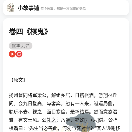
小故事铺
每个故事，都是一次温暖的遇见
卷四《棋鬼》
聊斋志异
【原文】
扬州督同将军梁公，解组乡居，日携棋酒，游翔林丘
间。会九日登高，与客弈。忽有一人来，逡巡局侧，
耽玩不去。视之，面目寒俭，悬鹑结焉。然而意态温
雅，有文士风。公礼之，乃坐，亦殊[扌+为]谦。公指
棋谓曰：“先生当必善此，何勿与客对垒？”其人逊谢移