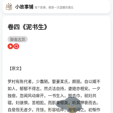
小故事铺
每个故事，都是一次温暖的遇见
卷四《泥书生》
聊斋志异
【原文】
罗村有陈代者，少蠢陋。娶妻某氏，颇丽。自以婿不
如人，郁郁不得志，然贞洁自持，婆媳亦相安。一夕
独宿，忽闻风动扉开，一书生入，脱衣巾，就妇共
寝。妇骇惧，苦相拒，而肌骨顿耎，听其狎亵而去。
自是恒无虚夕。月馀，形容枯瘁，母怪问之。初惭怍