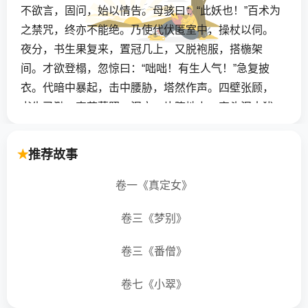
不欲言，固问，始以情告。母骇曰：“此妖也！”百术为
之禁咒，终亦不能绝。乃使代伏匿室中，操杖以伺。
夜分，书生果复来，置冠几上，又脱袍服，搭椸架
间。才欲登榻，忽惊曰：“咄咄！有生人气！”急复披
衣。代暗中暴起，击中腰胁，塔然作声。四壁张顾，
书生已渺。束薪爇照，泥衣一片堕地上，案头泥巾犹
存。
推荐故事
【翻译】
卷一《真定女》
罗村有一个人叫陈代，从小又愚蠢又丑陋。他娶了个
妻子某氏，却很漂亮。陈妻认为丈夫不如别人，心中
卷三《梦别》
抑郁，很不满意，但能贞洁自守，婆媳之间也相安无
卷三《番僧》
事。一天夜里，陈妻独自一人睡下，忽然听见一阵风
把门吹开，走进一个书生，脱下衣服，摘去头巾，凑
卷七《小翠》
到陈妻身旁，一起睡觉。陈妻惊骇恐惧，苦苦抵抗，